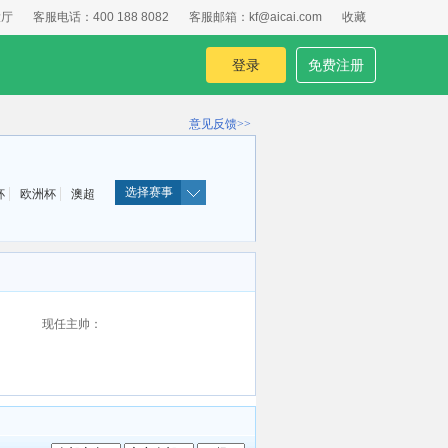
大厅
客服电话：400 188 8082
客服邮箱：kf@aicai.com
收藏
登录
免费注册
意见反馈>>
选择赛事
杯
欧洲杯
澳超
现任主帅：