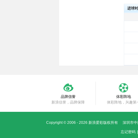
进球
品牌信誉
体彩阵地
新浪信誉，品牌保障
体彩阵地，兴趣第
Copyright © 2006 -
2026 新浪爱彩版权所有
深圳市中
忘记密码