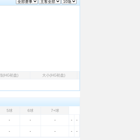
指
(HG初盘)
大小
(HG初盘)
5球
6球
7+球
-
-
-
-
-
-
-
-
-
-