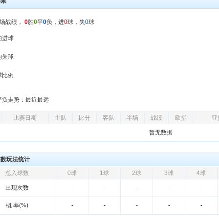
赛果
场战绩，
0
胜
0
平
0
负，进
0
球，失
0
球
均进球
均失球
球比例
平负走势：最近
最远
比赛日期
主队
比分
客队
半场
战绩
欧指
亚
暂无数据
球数玩法统计
总入球数
0球
1球
2球
3球
4球
出现次数
-
-
-
-
-
概 率(%)
-
-
-
-
-