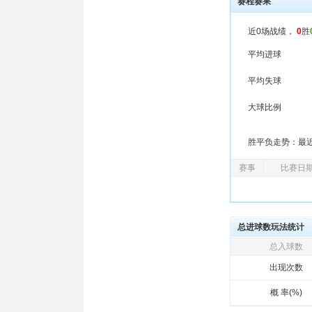
赛程赛果
近
0
场战绩，
0
胜
平均进球
平均失球
大球比例
胜平负走势：最
赛事
比赛日
总进球数玩法统计
总入球数
出现次数
概 率(%)