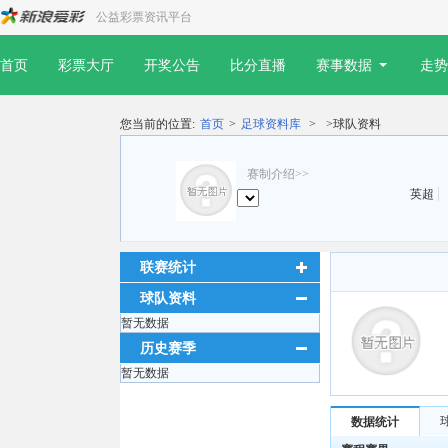
公益彩票资讯平台
首页
彩票大厅
开奖公告
比分直播
赛事数据
走势
您当前的位置:
首页
>
足球资料库
>
>球队资料
赛制介绍>>
英超
联赛统计
球队资料
暂无数据
历史赛季
暂无数据
数据统计