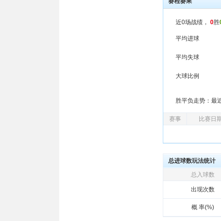
赛程赛果
近
0
场战绩，
0
胜
平均进球
平均失球
大球比例
胜平负走势：最
赛事
比赛日
总进球数玩法统计
总入球数
出现次数
概 率(%)