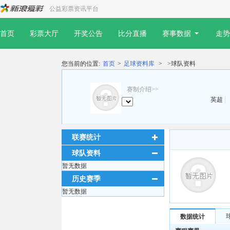
公益彩票资讯平台
首页
彩票大厅
开奖公告
比分直播
赛事数据
走势
您当前的位置:
首页
>
足球资料库
>
>球队资料
赛制介绍>>
英超
联赛统计
球队资料
暂无数据
历史赛季
暂无数据
数据统计