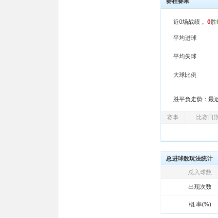
赛程赛果
近
0
场战绩，
0
胜
平均进球
平均失球
大球比例
胜平负走势：最
赛事
比赛日
总进球数玩法统计
总入球数
出现次数
概 率(%)