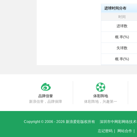
进球时间分布
时间
进球数
概 率(%)
失球数
概 率(%)
品牌信誉
体彩阵地
新浪信誉，品牌保障
体彩阵地，兴趣第一
Copyright © 2006 -
2026 新浪爱彩版权所有
深圳市中网彩网络技术
忘记密码
|
网站合作
|