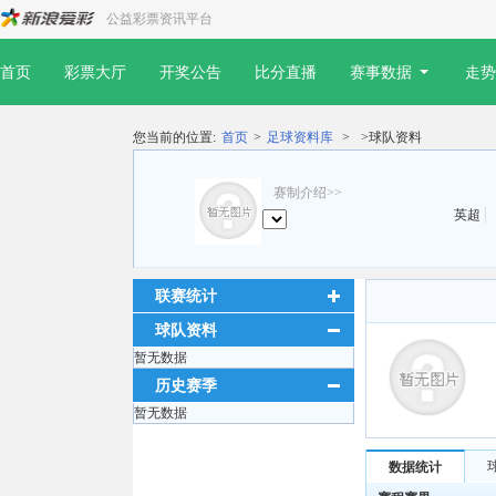
公益彩票资讯平台
首页
彩票大厅
开奖公告
比分直播
赛事数据
走势
您当前的位置:
首页
>
足球资料库
>
>球队资料
赛制介绍>>
英超
联赛统计
球队资料
暂无数据
历史赛季
暂无数据
数据统计