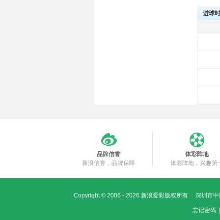
进球
品牌信誉
体彩阵地
新浪信誉，品牌保障
体彩阵地，兴趣第
Copyright © 2006 -
2026 新浪爱彩版权所有
深圳市中
忘记密码