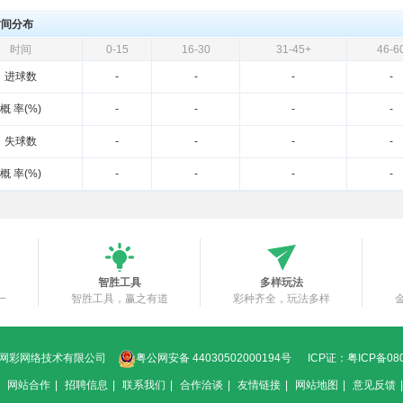
时间分布
时间
0-15
16-30
31-45+
46-6
进球数
-
-
-
-
概 率(%)
-
-
-
-
失球数
-
-
-
-
概 率(%)
-
-
-
-
智胜工具
多样玩法
一
智胜工具，赢之有道
彩种齐全，玩法多样
网彩网络技术有限公司
粤公网安备 44030502000194号
ICP证：
粤ICP备08
|
网站合作
|
招聘信息
|
联系我们
|
合作洽谈
|
友情链接
|
网站地图
|
意见反馈