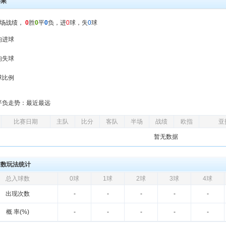
赛果
场战绩，
0
胜
0
平
0
负，进
0
球，失
0
球
均进球
均失球
球比例
平负走势：最近
最远
比赛日期
主队
比分
客队
半场
战绩
欧指
亚
暂无数据
球数玩法统计
总入球数
0球
1球
2球
3球
4球
出现次数
-
-
-
-
-
概 率(%)
-
-
-
-
-