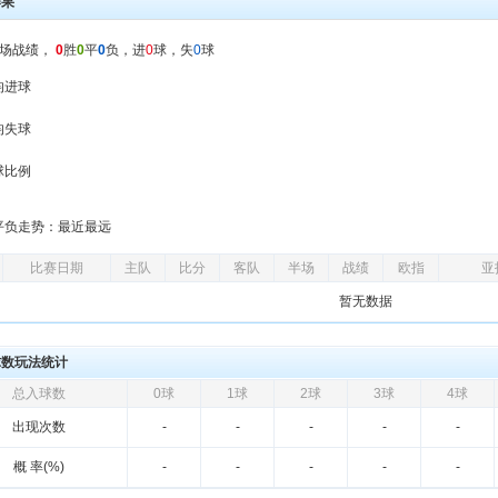
赛果
场战绩，
0
胜
0
平
0
负，进
0
球，失
0
球
均进球
均失球
球比例
平负走势：最近
最远
比赛日期
主队
比分
客队
半场
战绩
欧指
亚
暂无数据
球数玩法统计
总入球数
0球
1球
2球
3球
4球
出现次数
-
-
-
-
-
概 率(%)
-
-
-
-
-