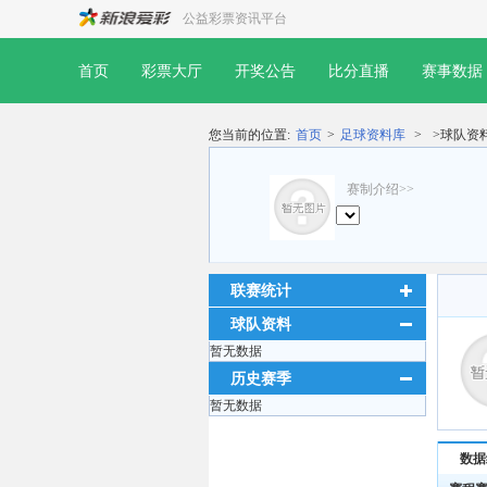
公益彩票资讯平台
首页
彩票大厅
开奖公告
比分直播
赛事数据
您当前的位置:
首页
>
足球资料库
>
>球队资
赛制介绍>>
联赛统计
球队资料
暂无数据
历史赛季
暂无数据
数据