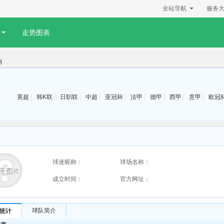
全站导航
服务
走势图表
料
英超
韩K联
日职联
中超
亚冠杯
法甲
德甲
西甲
意甲
欧冠
球迷昵称：
球场名称：
成立时间：
官方网址：
球队简介
统计