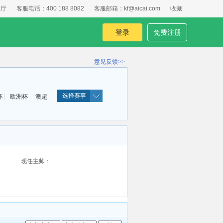
大厅
客服电话：400 188 8082
客服邮箱：kf@aicai.com
收藏
登录
免费注册
意见反馈>>
选择赛事
杯
欧洲杯
澳超
现任主帅：