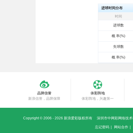
进球时间分布
时间
进球数
概 率(%)
失球数
概 率(%)
品牌信誉
体彩阵地
新浪信誉，品牌保障
体彩阵地，兴趣第一
Copyright © 2006 -
2026 新浪爱彩版权所有
深圳市中网彩网络技术
忘记密码
|
网站合作
|