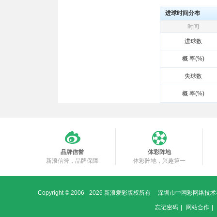
进球时间分布
时间
进球数
概 率(%)
失球数
概 率(%)
品牌信誉
体彩阵地
新浪信誉，品牌保障
体彩阵地，兴趣第一
Copyright © 2006 -
2026 新浪爱彩版权所有
深圳市中网彩网络技术
忘记密码
|
网站合作
|