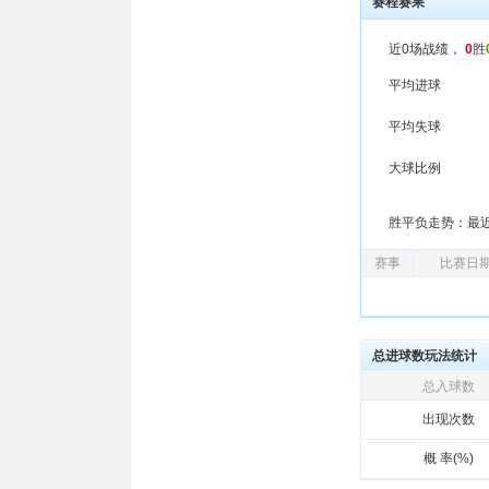
赛程赛果
近
0
场战绩，
0
胜
平均进球
平均失球
大球比例
胜平负走势：最
赛事
比赛日
总进球数玩法统计
总入球数
出现次数
概 率(%)