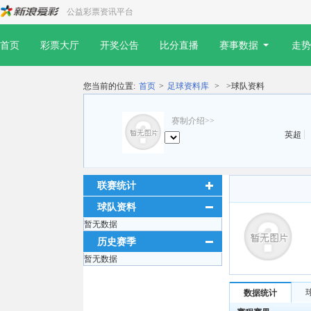
公益彩票资讯平台
首页
彩票大厅
开奖公告
比分直播
赛事数据
走势
您当前的位置:
首页
>
足球资料库
>
>球队资料
赛制介绍>>
英超
联赛统计
球队资料
暂无数据
历史赛季
暂无数据
数据统计