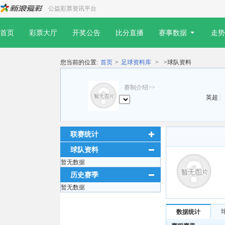
公益彩票资讯平台
首页
彩票大厅
开奖公告
比分直播
赛事数据
走势
您当前的位置:
首页
>
足球资料库
>
>球队资料
赛制介绍>>
英超
联赛统计
球队资料
暂无数据
历史赛季
暂无数据
数据统计