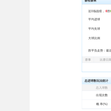
赛程赛果
近
0
场战绩，
0
胜
平均进球
平均失球
大球比例
胜平负走势：最
赛事
比赛日
总进球数玩法统计
总入球数
出现次数
概 率(%)