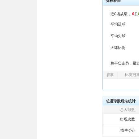
赛程赛果
近
0
场战绩，
0
胜
平均进球
平均失球
大球比例
胜平负走势：最
赛事
比赛日
总进球数玩法统计
总入球数
出现次数
概 率(%)