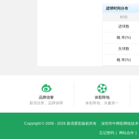
进球时间分布
时间
进球数
概 率(%)
失球数
概 率(%)
品牌信誉
体彩阵地
新浪信誉，品牌保障
体彩阵地，兴趣第一
Copyright © 2006 -
2026 新浪爱彩版权所有
深圳市中网彩网络技术
忘记密码
|
网站合作
|