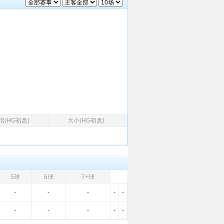
指
(HG初盘)
大小
(HG初盘)
5球
6球
7+球
-
-
-
-
-
-
-
-
-
-