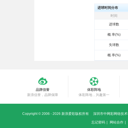
进球时间分布
时间
进球数
概 率(%)
失球数
概 率(%)
品牌信誉
体彩阵地
新浪信誉，品牌保障
体彩阵地，兴趣第一
Copyright © 2006 -
2026 新浪爱彩版权所有
深圳市中网彩网络技术
忘记密码
|
网站合作
|