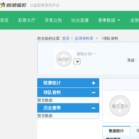
公益彩票资讯平台
首页
彩票大厅
开奖公告
比分直播
赛事数据
走势
您当前的位置:
首页
>
足球资料库
>
>球队资料
赛制介绍>>
英超
联赛统计
球队资料
暂无数据
历史赛季
暂无数据
数据统计