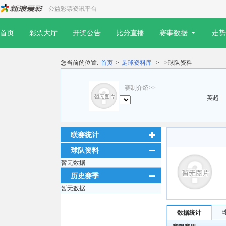
公益彩票资讯平台
首页
彩票大厅
开奖公告
比分直播
赛事数据
走势
您当前的位置:
首页
>
足球资料库
>
>球队资料
赛制介绍>>
英超
联赛统计
球队资料
暂无数据
历史赛季
暂无数据
数据统计