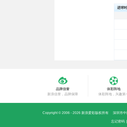
进球
品牌信誉
体彩阵地
新浪信誉，品牌保障
体彩阵地，兴趣第
Copyright © 2006 -
2026 新浪爱彩版权所有
深圳市中
忘记密码