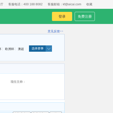
大厅
客服电话：400 188 8082
客服邮箱：kf@aicai.com
收藏
登录
免费注册
意见反馈>>
选择赛事
杯
欧洲杯
澳超
现任主帅：