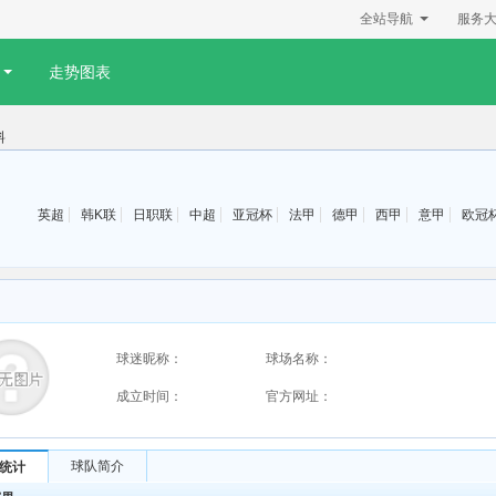
全站导航
服务
走势图表
料
英超
韩K联
日职联
中超
亚冠杯
法甲
德甲
西甲
意甲
欧冠
球迷昵称：
球场名称：
成立时间：
官方网址：
球队简介
统计