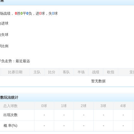
赛果
场战绩，
0
胜
0
平
0
负，进
0
球，失
0
球
均进球
均失球
球比例
平负走势：最近
最远
比赛日期
主队
比分
客队
半场
战绩
欧指
亚
暂无数据
球数玩法统计
总入球数
0球
1球
2球
3球
4球
出现次数
-
-
-
-
-
概 率(%)
-
-
-
-
-