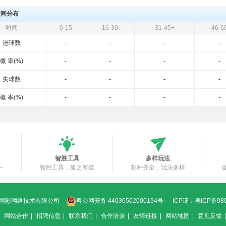
时间分布
时间
0-15
16-30
31-45+
46-6
进球数
-
-
-
-
概 率(%)
-
-
-
-
失球数
-
-
-
-
概 率(%)
-
-
-
-
智胜工具
多样玩法
一
智胜工具，赢之有道
彩种齐全，玩法多样
网彩网络技术有限公司
粤公网安备 44030502000194号
ICP证：
粤ICP备08
|
网站合作
|
招聘信息
|
联系我们
|
合作洽谈
|
友情链接
|
网站地图
|
意见反馈