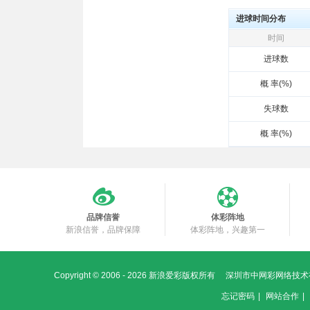
进球时间分布
时间
进球数
概 率(%)
失球数
概 率(%)
品牌信誉
体彩阵地
新浪信誉，品牌保障
体彩阵地，兴趣第一
Copyright © 2006 -
2026 新浪爱彩版权所有
深圳市中网彩网络技术
忘记密码
|
网站合作
|