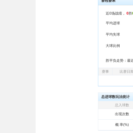
赛程赛果
近
0
场战绩，
0
胜
平均进球
平均失球
大球比例
胜平负走势：最
赛事
比赛日
总进球数玩法统计
总入球数
出现次数
概 率(%)