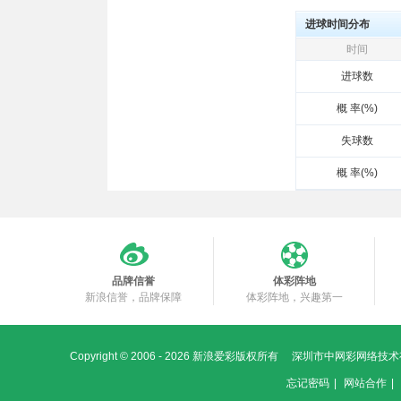
进球时间分布
时间
进球数
概 率(%)
失球数
概 率(%)
品牌信誉
体彩阵地
新浪信誉，品牌保障
体彩阵地，兴趣第一
Copyright © 2006 -
2026 新浪爱彩版权所有
深圳市中网彩网络技术
忘记密码
|
网站合作
|