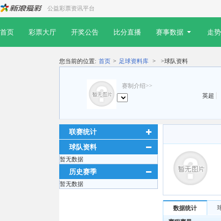
公益彩票资讯平台
首页
彩票大厅
开奖公告
比分直播
赛事数据
走势
您当前的位置:
首页
>
足球资料库
>
>球队资料
赛制介绍>>
英超
联赛统计
球队资料
暂无数据
历史赛季
暂无数据
数据统计