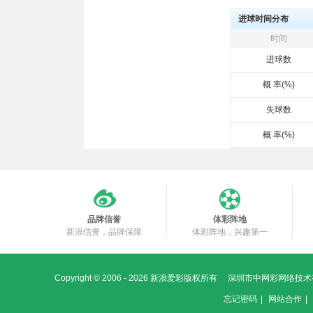
进球时间分布
时间
进球数
概 率(%)
失球数
概 率(%)
品牌信誉
体彩阵地
新浪信誉，品牌保障
体彩阵地，兴趣第一
Copyright © 2006 -
2026 新浪爱彩版权所有
深圳市中网彩网络技术
忘记密码
|
网站合作
|