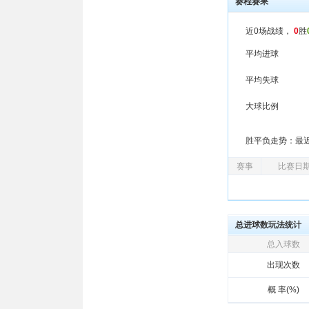
赛程赛果
近
0
场战绩，
0
胜
平均进球
平均失球
大球比例
胜平负走势：最
赛事
比赛日
总进球数玩法统计
总入球数
出现次数
概 率(%)