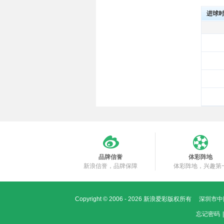
进球
品牌信誉
体彩阵地
新浪信誉，品牌保障
体彩阵地，兴趣第
Copyright © 2006 -
2026 新浪爱彩版权所有
深圳市中
忘记密码