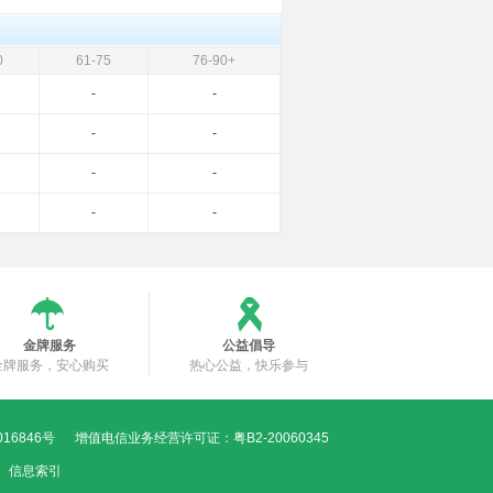
0
61-75
76-90+
-
-
-
-
-
-
-
-
金牌服务
公益倡导
金牌服务，安心购买
热心公益，快乐参与
016846号
增值电信业务经营许可证：
粤B2-20060345
|
信息索引