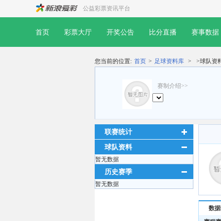
公益彩票资讯平台
首页
彩票大厅
开奖公告
比分直播
赛事数据
您当前的位置:
首页
>
足球资料库
>
>球队资
赛制介绍>>
联赛统计
球队资料
暂无数据
历史赛季
暂无数据
数据