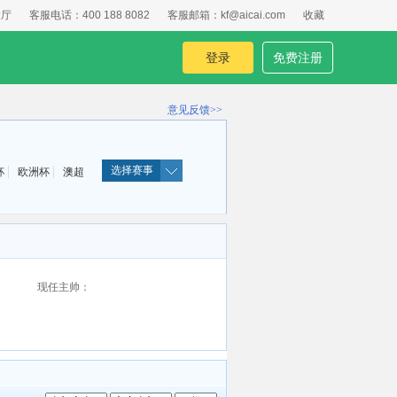
大厅
客服电话：400 188 8082
客服邮箱：kf@aicai.com
收藏
登录
免费注册
意见反馈>>
选择赛事
杯
欧洲杯
澳超
现任主帅：