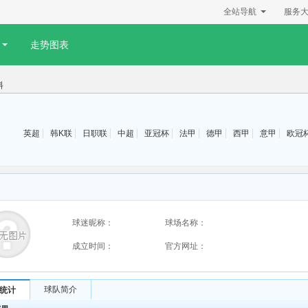
全站导航
服务
走势图表
料
英超
韩K联
日职联
中超
亚冠杯
法甲
德甲
西甲
意甲
欧冠
球迷昵称：
球场名称：
成立时间：
官方网址：
球队简介
统计