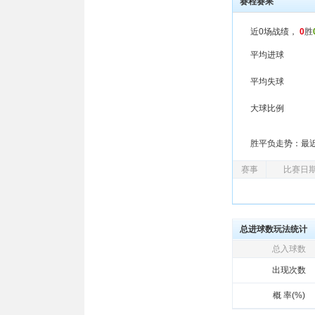
赛程赛果
近
0
场战绩，
0
胜
平均进球
平均失球
大球比例
胜平负走势：最
赛事
比赛日
总进球数玩法统计
总入球数
出现次数
概 率(%)