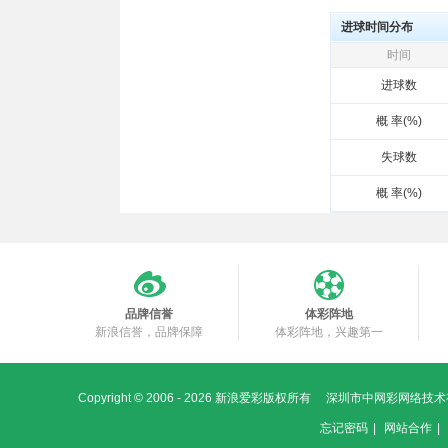
进球时间分布
时间
进球数
概 率(%)
失球数
概 率(%)
品牌信誉
体彩阵地
新浪信誉，品牌保障
体彩阵地，兴趣第一
Copyright © 2006 -
2026 新浪爱彩版权所有
深圳市中网彩网络技术
忘记密码
|
网站合作
|