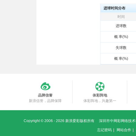
进球时间分布
时间
进球数
概 率(%)
失球数
概 率(%)
品牌信誉
体彩阵地
新浪信誉，品牌保障
体彩阵地，兴趣第一
Copyright © 2006 -
2026 新浪爱彩版权所有
深圳市中网彩网络技术
忘记密码
|
网站合作
|