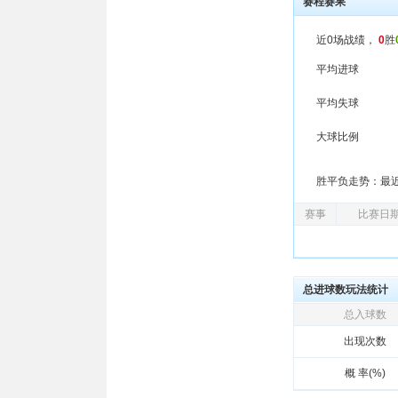
赛程赛果
近
0
场战绩，
0
胜
平均进球
平均失球
大球比例
胜平负走势：最
赛事
比赛日
总进球数玩法统计
总入球数
出现次数
概 率(%)