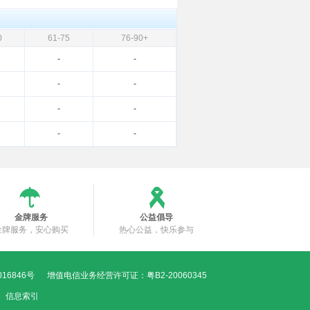
0
61-75
76-90+
-
-
-
-
-
-
-
-
金牌服务
公益倡导
金牌服务，安心购买
热心公益，快乐参与
016846号
增值电信业务经营许可证：
粤B2-20060345
|
信息索引