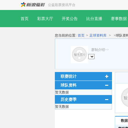
公益彩票资讯平台
首页
彩票大厅
开奖公告
比分直播
赛事数据
您当前的位置:
首页
>
足球资料库
>
>球队资
赛制介绍>>
联赛统计
球队资料
暂无数据
历史赛季
暂无数据
数据