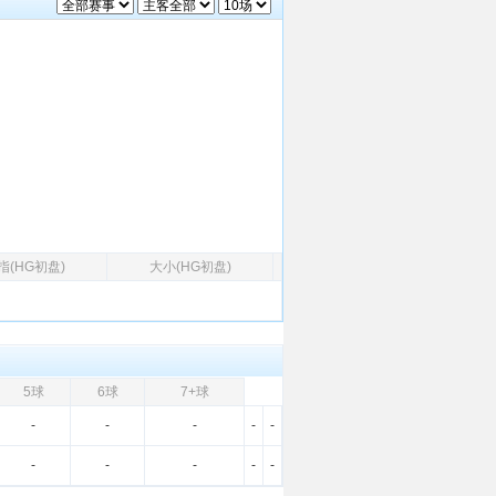
指
(HG初盘)
大小
(HG初盘)
5球
6球
7+球
-
-
-
-
-
-
-
-
-
-