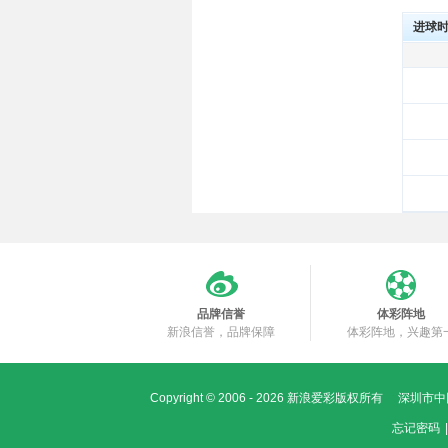
进球
品牌信誉
体彩阵地
新浪信誉，品牌保障
体彩阵地，兴趣第
Copyright © 2006 -
2026 新浪爱彩版权所有
深圳市中
忘记密码