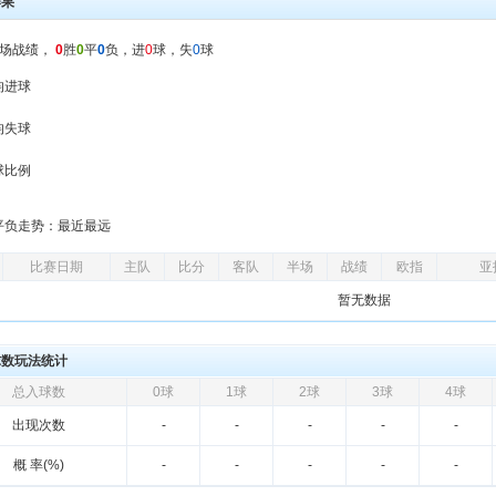
赛果
场战绩，
0
胜
0
平
0
负，进
0
球，失
0
球
均进球
均失球
球比例
平负走势：最近
最远
比赛日期
主队
比分
客队
半场
战绩
欧指
亚
暂无数据
球数玩法统计
总入球数
0球
1球
2球
3球
4球
出现次数
-
-
-
-
-
概 率(%)
-
-
-
-
-