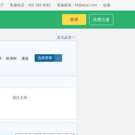
大厅
客服电话：400 188 8082
客服邮箱：kf@aicai.com
收藏
登录
免费注册
意见反馈>>
选择赛事
杯
欧洲杯
澳超
现任主帅：