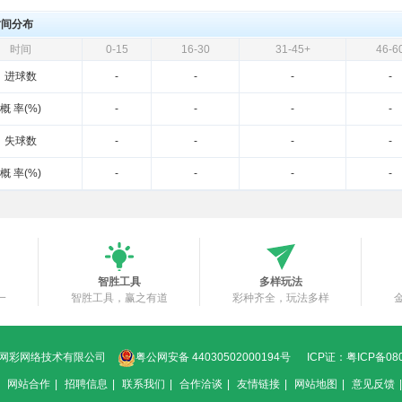
时间分布
时间
0-15
16-30
31-45+
46-6
进球数
-
-
-
-
概 率(%)
-
-
-
-
失球数
-
-
-
-
概 率(%)
-
-
-
-
智胜工具
多样玩法
一
智胜工具，赢之有道
彩种齐全，玩法多样
网彩网络技术有限公司
粤公网安备 44030502000194号
ICP证：
粤ICP备08
|
网站合作
|
招聘信息
|
联系我们
|
合作洽谈
|
友情链接
|
网站地图
|
意见反馈