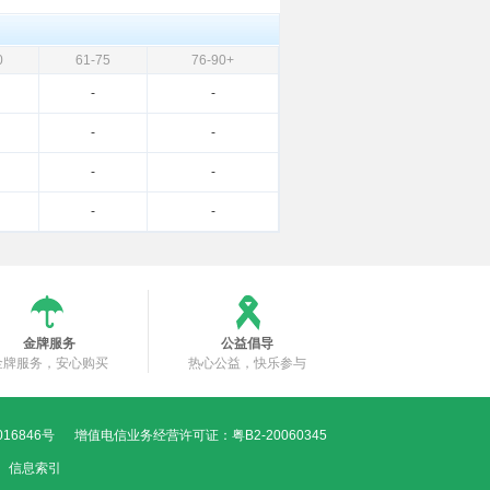
0
61-75
76-90+
-
-
-
-
-
-
-
-
金牌服务
公益倡导
金牌服务，安心购买
热心公益，快乐参与
016846号
增值电信业务经营许可证：
粤B2-20060345
|
信息索引