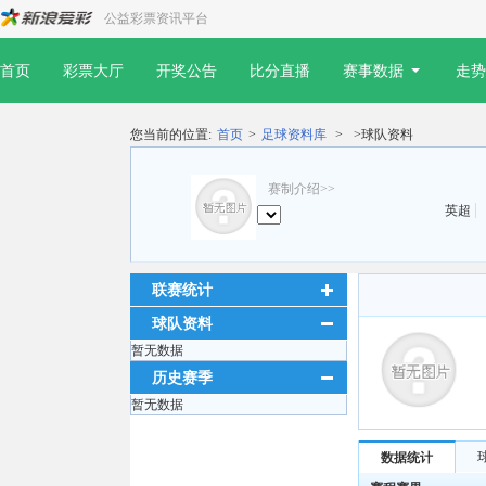
公益彩票资讯平台
首页
彩票大厅
开奖公告
比分直播
赛事数据
走势
您当前的位置:
首页
>
足球资料库
>
>球队资料
赛制介绍>>
英超
联赛统计
球队资料
暂无数据
历史赛季
暂无数据
数据统计