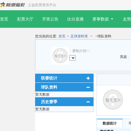
公益彩票资讯平台
首页
彩票大厅
开奖公告
比分直播
赛事数据
走势
您当前的位置:
首页
>
足球资料库
>
>球队资料
赛制介绍>>
英超
联赛统计
球队资料
暂无数据
历史赛季
暂无数据
数据统计