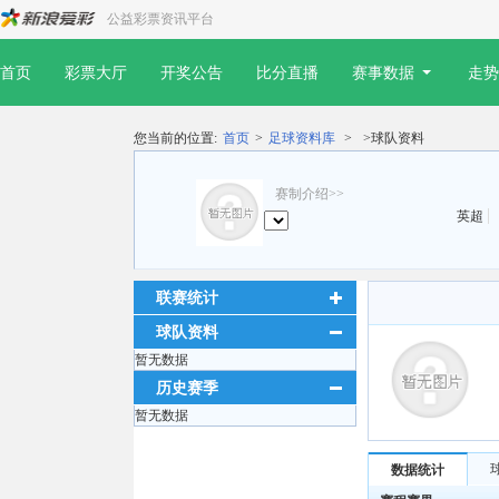
公益彩票资讯平台
首页
彩票大厅
开奖公告
比分直播
赛事数据
走势
您当前的位置:
首页
>
足球资料库
>
>球队资料
赛制介绍>>
英超
联赛统计
球队资料
暂无数据
历史赛季
暂无数据
数据统计